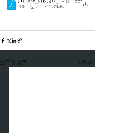
인재경영_202307_HR STUDY_면접에서 쇳복을 줄여보
.pdf
PDF 다운로드 • 1.31MB
전체 보기
최근 게시물