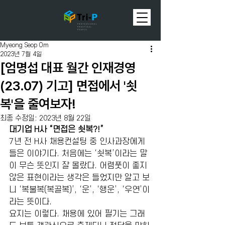
Myeong Seop Om
2023년 7월 4일
[엄명섭 대표 월간 인재경영
(23.07) 기고] 면접에서 '쇳
복'을 줄여보자!
최종 수정일:
2023년 8월 22일
대기업 H사 “면접은 쇳복?!”
7년 전 H사 채용컨설팅 중 인사과장에게 
들은 이야기다. 처음에는 ‘쇳복’이라는 말
이 무슨 뜻인지 잘 몰랐다. 어렴풋이 좋지 
않은 표현이라는 생각은 들었지만 알고 보
니 ‘복불복(복골복)’, ‘운’, ‘행운’, ‘우연’이
라는 뜻이다. 
요지는 이렇다. 채용에 있어 필기는 그래